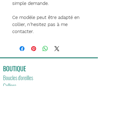
simple demande.
Ce modèle peut être adapté en
collier, n'hesitez pas à me
contacter.
BOUTIQUE
Boucles d'oreilles
Colliers
Bracelets
Collection OR
CONTACT
contact@lckcreations.fr