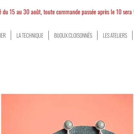
mé du 15 au 30 août, toute commande passée après le 10 sera t
LIER
LA TECHNIQUE
BIJOUX CLOISONNÉS
LES ATELIERS