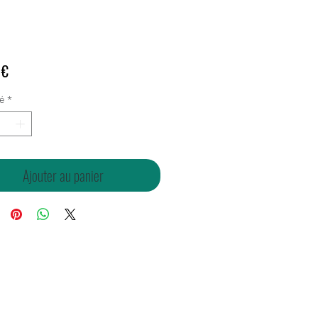
Prix
 €
é
*
Ajouter au panier