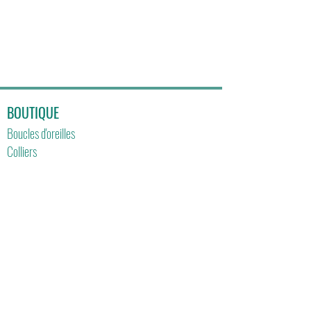
BOUTIQUE
Boucles d'oreilles
Colliers
Bracelets
Collection OR
CONTACT
contact@lckcreations.fr
INFOS LIVRAISON