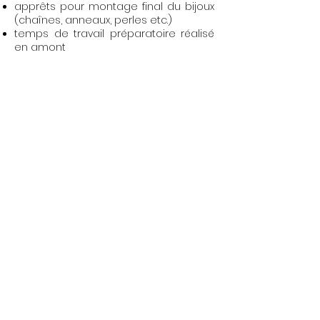
apprêts pour montage final du bijoux
(chaînes, anneaux, perles etc.)
temps de travail préparatoire réalisé
en amont
Le
règlement
de la
moitié du prix de
l'atelier (80€)
vous est demandé pour
réserver votre place. Il peut se faire
directement sur le site en cliquant sur
"Réserver ma place" en
bas de cette
page
. Un règlement par
virement
est
possible également,
contactez-
moi
!
Le paiement de
l'autre moitié du prix
de
l'atelier
pourra se faire le jour J
par
chèque ou espèces
, ou bien
par CB via
un lien de paiement que je vous
enverrai par mail
quelques jours avant
le stage (s'il s'agit d'un cadeau par
exemple).
Virement possible
également.