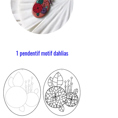
1
pendentif
motif dahlias