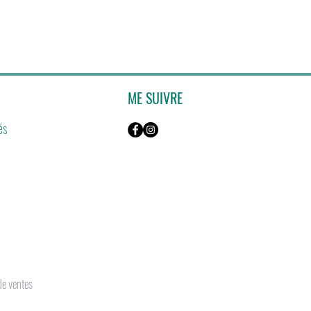
ME SUIVRE
és
de ventes