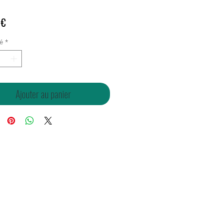
Prix
 €
é
*
Ajouter au panier